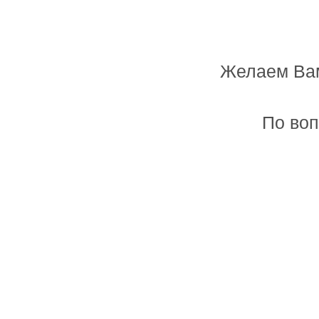
Желаем Вам
Мастерская лазерной резки и гравировк
По воп
Главная
Товары и услуги
Табличка банная "Эх, хоро
Цена:
320 руб.
Заказать
Размер:
20х25см
Артикул:
80