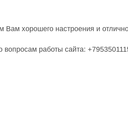
Сроки изготовления 3-5 дней
 Вам хорошего настроения и отлично
Доставка по
всей РФ и СНГ
ировки
о вопросам работы сайта: +795350111
Условия заказа
Отзывы
муж и папочка"
зать