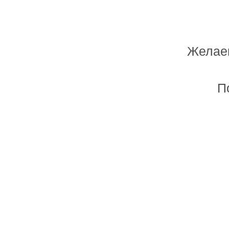
Желаем
Мастерская лазерной резки и грав
П
Главная
Товары и услуги
Фоторамка "Любимый 
Цена:
3200 руб.
Зака
Размер:
54х58см
Артикул:
155