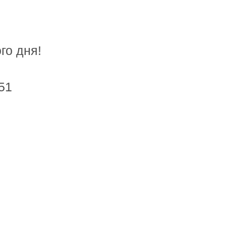
+7 (921) 121-21-20
го дня!
ЗАКАЗАТЬ ЗВОНОК
51
О нас
Контакты