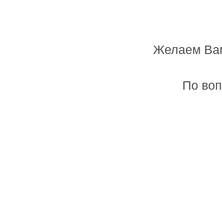
Желаем Вам
Мастерская лазерной резки и гравировк
По воп
Главная
Товары и услуги
Фоторамка с метриками
Цена:
1550 руб.
Заказать
Размер:
32х38см
Артикул:
319