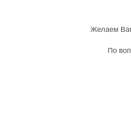
Желаем Вам
Мастерская лазерной резки и гравировк
По воп
Главная
Товары и услуги
Метрика с фоторамками
Цена:
2300 руб.
Заказать
Размер:
32х57см
Артикул:
180