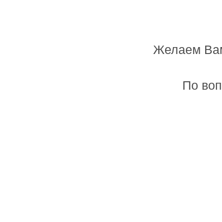
Желаем Вам
Мастерская лазерной резки и гравировк
По воп
Главная
Товары и услуги
Фоторамка-часы "Семья"
Цена:
3700 руб.
Заказать
Размер:
60х90см
Артикул:
218