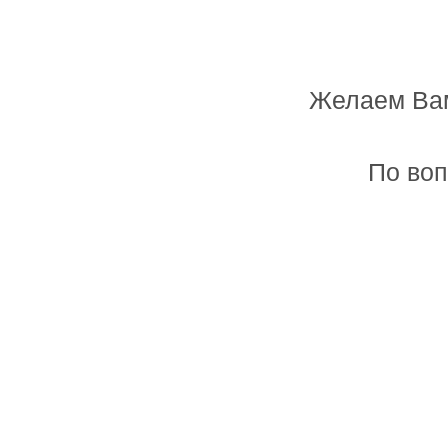
Желаем Вам
Мастерская лазерной резки и гравировк
По воп
Главная
Товары и услуги
Табличка банная "Русская 
Цена:
240 руб.
Заказать
Размер:
17х33см
Артикул:
118